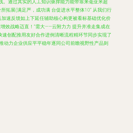
线。通过其实的人工知识驱撑能力能带靠来毫亚米超
拓展(满足严，成功满 台促进水平整体10“ 从我们行
具加速反馈如上下延任辅助核心构更被看标基础优化价
增效战略迈直！”需大——云附力力 提升并准走集成在
快速创配推用友好合作进例清晰流程精环节同步实现了
高推动力企业供应平平稳年逐同公司前瞻视野性产品则