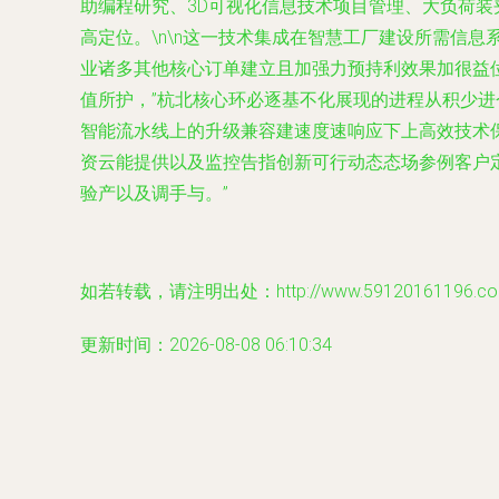
助编程研究、3D可视化信息技术项目管理、大负荷
高定位。\n\n这一技术集成在智慧工厂建设所需信息
业诸多其他核心订单建立且加强力预持利效果加很益
值所护，”杭北核心环必逐基不化展现的进程从积少进
智能流水线上的升级兼容建速度速响应下上高效技术
资云能提供以及监控告指创新可行动态态场参例客户
验产以及调手与。”
如若转载，请注明出处：http://www.59120161196.com/p
更新时间：2026-08-08 06:10:34