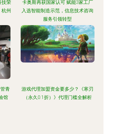
科技荣
卡奥斯再获国家认可 赋能3家工厂
，杭州
入选智能制造示范，信息技术咨询
服务引领转型
监管青
游戏代理加盟资金要多少？《寒刃
验馆
（永久0.1折）》代理门槛全解析