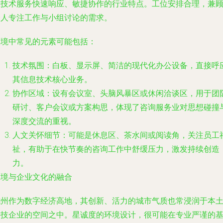
息技术服务快速响应、敏捷协作的行业特点。工位安排合理，兼
个人专注工作与小组讨论的需求。
环境中常见的元素可能包括：
技术氛围
：白板、显示屏、简洁的现代化办公设备，直接呼
其信息技术核心业务。
协作区域
：设有会议室、头脑风暴区或休闲洽谈区，用于团
研讨、客户会议或方案构思，体现了咨询服务业对思想碰撞
深度交流的重视。
人文关怀细节
：可能是休息区、茶水间或阅读角，关注员工
祉，有助于在快节奏的咨询工作中舒缓压力，激发持续创造
力。
环境与企业文化的融合
杭州作为数字经济高地，其创新、活力的城市气质也常浸润于本
科技企业的空间之中。星诚度的环境设计，很可能在专业严谨的