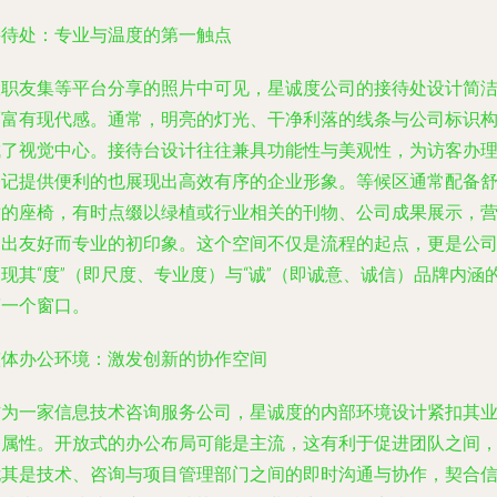
接待处：专业与温度的第一触点
从职友集等平台分享的照片中可见，星诚度公司的接待处设计简
而富有现代感。通常，明亮的灯光、干净利落的线条与公司标识
成了视觉中心。接待台设计往往兼具功能性与美观性，为访客办
登记提供便利的也展现出高效有序的企业形象。等候区通常配备
适的座椅，有时点缀以绿植或行业相关的刊物、公司成果展示，
造出友好而专业的初印象。这个空间不仅是流程的起点，更是公
现其“度”（即尺度、专业度）与“诚”（即诚意、诚信）品牌内涵
第一个窗口。
整体办公环境：激发创新的协作空间
作为一家信息技术咨询服务公司，星诚度的内部环境设计紧扣其
务属性。开放式的办公布局可能是主流，这有利于促进团队之间
尤其是技术、咨询与项目管理部门之间的即时沟通与协作，契合