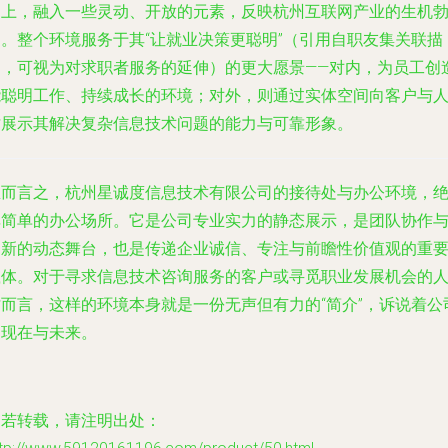
调上，融入一些灵动、开放的元素，反映杭州互联网产业的生机
勃。整个环境服务于其“让就业决策更聪明”（引用自职友集关联描
述，可视为对求职者服务的延伸）的更大愿景——对内，为员工创
能聪明工作、持续成长的环境；对外，则通过实体空间向客户与
才展示其解决复杂信息技术问题的能力与可靠形象。
总而言之，杭州星诚度信息技术有限公司的接待处与办公环境，
非简单的办公场所。它是公司专业实力的静态展示，是团队协作
创新的动态舞台，也是传递企业诚信、专注与前瞻性价值观的重
载体。对于寻求信息技术咨询服务的客户或寻觅职业发展机会的
才而言，这样的环境本身就是一份无声但有力的“简介”，诉说着公
的现在与未来。
如若转载，请注明出处：